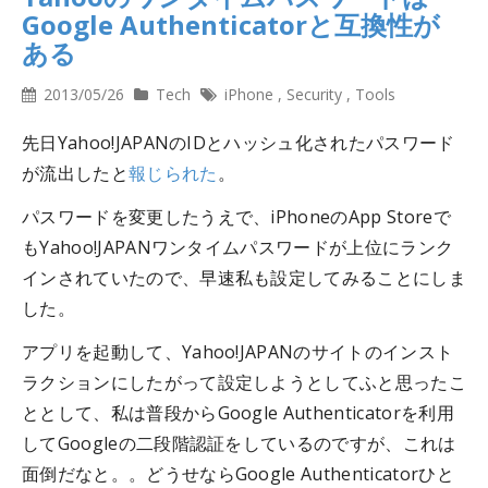
Google Authenticatorと互換性が
ある
2013/05/26
Tech
iPhone
,
Security
,
Tools
先日Yahoo!JAPANのIDとハッシュ化されたパスワード
が流出したと
報じられた
。
パスワードを変更したうえで、iPhoneのApp Storeで
もYahoo!JAPANワンタイムパスワードが上位にランク
インされていたので、早速私も設定してみることにしま
した。
アプリを起動して、Yahoo!JAPANのサイトのインスト
ラクションにしたがって設定しようとしてふと思ったこ
ととして、私は普段からGoogle Authenticatorを利用
してGoogleの二段階認証をしているのですが、これは
面倒だなと。。どうせならGoogle Authenticatorひと