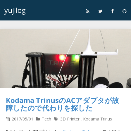
yujilog
Kodama TrinusのACアダプタが故
障したので代わりを探した
2017/05/01
Tech
3D Printer
,
Kodama Trinus