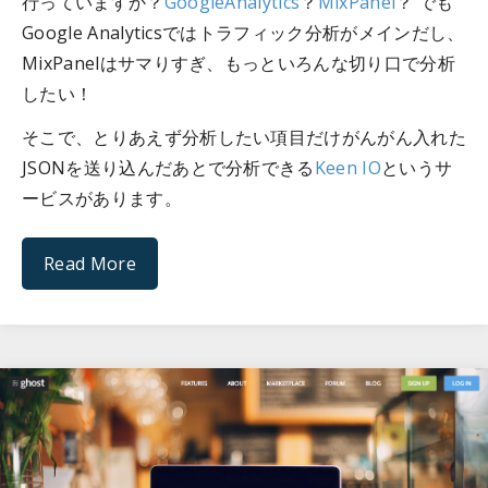
行っていますか？
GoogleAnalytics
？
MixPanel
？ でも
Google Analyticsではトラフィック分析がメインだし、
MixPanelはサマりすぎ、もっといろんな切り口で分析
したい！
そこで、とりあえず分析したい項目だけがんがん入れた
JSONを送り込んだあとで分析できる
Keen IO
というサ
ービスがあります。
Read More