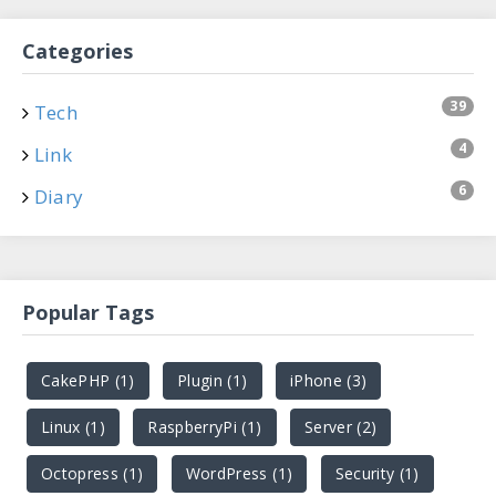
Categories
39
Tech
4
Link
6
Diary
Popular Tags
CakePHP (1)
Plugin (1)
iPhone (3)
Linux (1)
RaspberryPi (1)
Server (2)
Octopress (1)
WordPress (1)
Security (1)