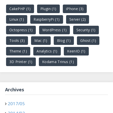
CakePHP (1)
Plugin (1)
iPhone (3)
Linux (1)
RaspberryPi (1)
Server (2)
Octopress (1)
WordPress (1)
Security (1)
Tools (3)
Mac (1)
Blog (1)
Ghost (1)
Theme (1)
Analytics (1)
KeenIO (1)
3D Printer (1)
Kodama Trinus (1)
Archives
2017/05