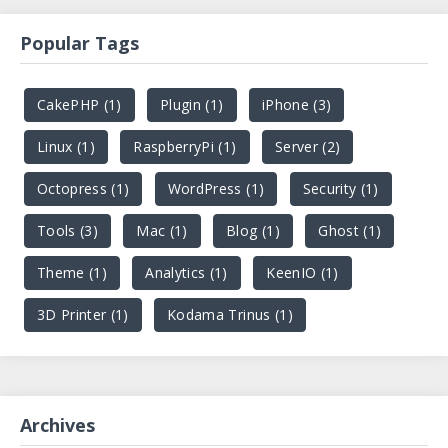
Popular Tags
CakePHP (1)
Plugin (1)
iPhone (3)
Linux (1)
RaspberryPi (1)
Server (2)
Octopress (1)
WordPress (1)
Security (1)
Tools (3)
Mac (1)
Blog (1)
Ghost (1)
Theme (1)
Analytics (1)
KeenIO (1)
3D Printer (1)
Kodama Trinus (1)
Archives