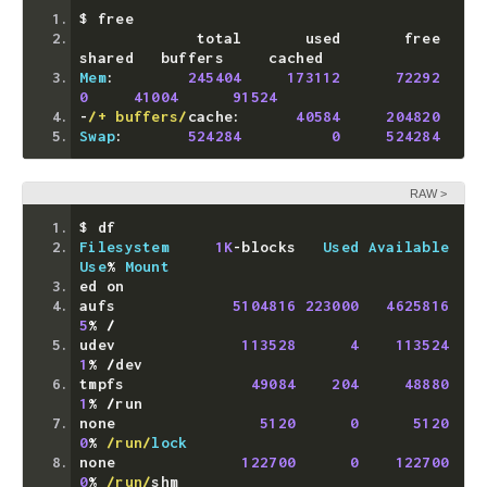
$ free
             total       used       free     
shared   buffers     cached
Mem
:
245404
173112
72292
0
41004
91524
-
/+ buffers/
cache
:
40584
204820
Swap
:
524284
0
524284
RAW
$ df
Filesystem
1K
-
blocks   
Used
Available
Use
%
Mount
ed on
aufs             
5104816
223000
4625816
5
%
/
udev              
113528
4
113524
1
%
/
dev
tmpfs              
49084
204
48880
1
%
/
run
none                
5120
0
5120
0
%
/run/
lock
none              
122700
0
122700
0
%
/run/
shm